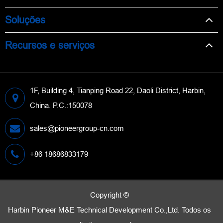
Soluções
Recursos e serviços
1F, Building 4, Tianping Road 22, Daoli District, Harbin,
China. P.C.:150078
sales@pioneergroup-cn.com
+86 18686833179
Copyright ©
Harbin Pioneer M&E Technical Development Co.,Ltd.
Todos os