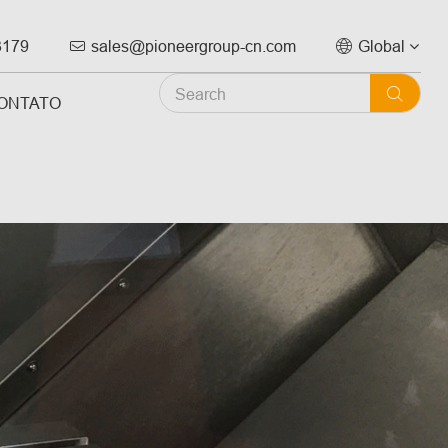
3179
sales@pioneergroup-cn.com
Global



ONTATO