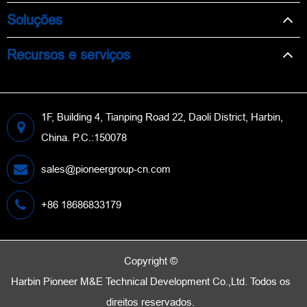
Soluções
Recursos e serviços
1F, Building 4, Tianping Road 22, Daoli District, Harbin,
China. P.C.:150078
sales@pioneergroup-cn.com
+86 18686833179
Copyright ©
Harbin Pioneer M&E Technical Development Co.,Ltd.
Todos os
direitos reservados.